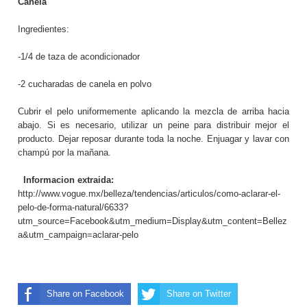
Canela
Ingredientes:
-1/4 de taza de acondicionador
-2 cucharadas de canela en polvo
Cubrir el pelo uniformemente aplicando la mezcla de arriba hacia
abajo. Si es necesario, utilizar un peine para distribuir mejor el
producto. Dejar reposar durante toda la noche. Enjuagar y lavar con
champú por la mañana.
Informacion extraida:
http://www.vogue.mx/belleza/tendencias/articulos/como-aclarar-el-
pelo-de-forma-natural/6633?
utm_source=Facebook&utm_medium=Display&utm_content=Bellez
a&utm_campaign=aclarar-pelo
Share on Facebook
Share on Twitter