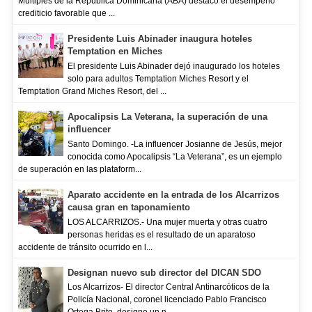
Múltiples de la República Dominicana (ABA) destacó el desempeño
crediticio favorable que ...
Presidente Luis Abinader inaugura hoteles
Temptation en Miches
El presidente Luis Abinader dejó inaugurado los hoteles
solo para adultos Temptation Miches Resort y el
Temptation Grand Miches Resort, del ...
Apocalipsis La Veterana, la superación de una
influencer
Santo Domingo. -La influencer Josianne de Jesús, mejor
conocida como Apocalipsis “La Veterana”, es un ejemplo
de superación en las plataform...
Aparato accidente en la entrada de los Alcarrizos
causa gran en taponamiento
LOS ALCARRIZOS.- Una mujer muerta y otras cuatro
personas heridas es el resultado de un aparatoso
accidente de tránsito ocurrido en l...
Designan nuevo sub director del DICAN SDO
Los Alcarrizos- El director Central Antinarcóticos de la
Policía Nacional, coronel licenciado Pablo Francisco