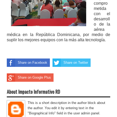
compro
metida
con el
desarroll
o de la
aérea
médica en la República Dominicana, por medio de
suplir los mejores equipos con la más alta tecnología.
Share on Facebook
Share on Twitter
Share on Google Plus
About Impacto Informativo RD
This is a short description in the author block about
the author. You edit it by entering text in the
"Biographical Info" field in the user admin panel.