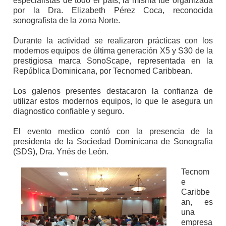
especialistas de todo el país, la misma fue organizada
por la Dra. Elizabeth Pérez Coca, reconocida
sonografista de la zona Norte.
Durante la actividad se realizaron prácticas con los
modernos equipos de última generación X5 y S30 de la
prestigiosa marca SonoScape, representada en la
República Dominicana, por Tecnomed Caribbean.
Los galenos presentes destacaron la confianza de
utilizar estos modernos equipos, lo que le asegura un
diagnostico confiable y seguro.
El evento medico contó con la presencia de la
presidenta de la Sociedad Dominicana de Sonografia
(SDS), Dra. Ynés de León.
Tecnom
e
Caribbe
an, es
una
empresa