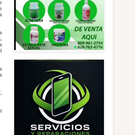
r
e
a
a
,
a
l
a
a
,
l