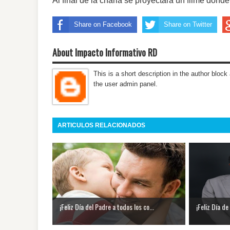
Al final de la charla se proyectará un filme don
Share on Facebook
Share on Twitter
About Impacto Informativo RD
This is a short description in the author block 
the user admin panel.
ARTICULOS RELACIONADOS
¡Feliz Día del Padre a todos los co...
¡Feliz Día d