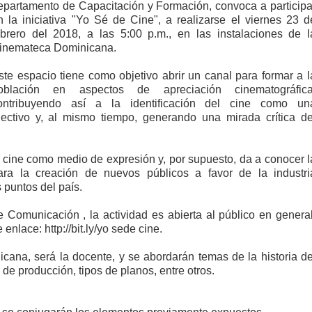
epartamento de Capacitación y Formación, convoca a participa
n la iniciativa "Yo Sé de Cine", a realizarse el viernes 23 d
ebrero del 2018, a las 5:00 p.m., en las instalaciones de l
inemateca Dominicana.
ste espacio tiene como objetivo abrir un canal para formar a l
oblación en aspectos de apreciación cinematográfica
ontribuyendo así a la identificación del cine como un
olectivo y, al mismo tiempo, generando una mirada crítica de
 cine como medio de expresión y, por supuesto, da a conocer l
ara la creación de nuevos públicos a favor de la industri
s puntos del país.
omunicación , la actividad es abierta al público en general
 enlace: http://bit.ly/yo sede cine.
ana, será la docente, y se abordarán temas de la historia de
o de producción, tipos de planos, entre otros.