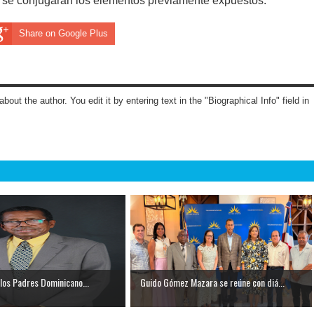
de se conjugarán los elementos previamente expuestos.
Share on Google Plus
about the author. You edit it by entering text in the "Biographical Info" field in
e los Padres Dominicano...
Guido Gómez Mazara se reúne con diá...