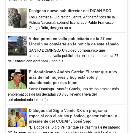
accidente de tránsito ocurrido en l...
Designan nuevo sub director del DICAN SDO
Los Alcarrizos- El director Central Antinarcóticos de la
Policía Nacional, coronel licenciado Pablo Francisco
Ortega Brito, designo un n...
Vídeo porno en valla publicitaria de la 27 con
Lincoln se convierte en la noticia de este sábado
SANTO DOMINGO.- Un video pornográfico que
circulaba en la valla publicitaria en la esquinas de la 27
de Febrero con Abraham Lincoln s...
El dominicano Andrés García: El actor que tuvo
más de mil mujeres y hoy está solo y
abandonado por sus hijos
Santo Domingo.- Andrés García, uno de los actores más
emblemáticos de las décadas 70 y 80, leyenda viva del
entretenimiento latino, “con...
Diálogos del Siglo Veinte XX un programa
especial con el artista plástico, gestor cultural y
presidente del CODAP , José Sejo
“Diálogos del Siglo Veinte” que se trasmitirá este sábado
07 de enero un programa especial con el reconocido artista plástico,