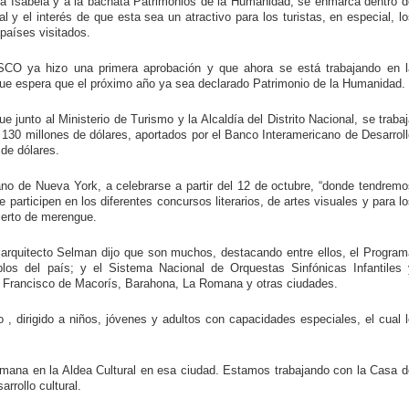
a Isabela y a la bachata Patrimonios de la Humanidad, se enmarca dentro d
nal y el interés de que esta sea un atractivo para los turistas, en especial, l
 países visitados.
SCO ya hizo una primera aprobación y que ahora se está trabajando en l
que espera que el próximo año ya sea declarado Patrimonio de la Humanidad.
junto al Ministerio de Turismo y la Alcaldía del Distrito Nacional, se traba
30 millones de dólares, aportados por el Banco Interamericano de Desarroll
 de dólares.
cano de Nueva York, a celebrarse a partir del 12 de octubre, “donde tendrem
participen en los diferentes concursos literarios, de artes visuales y para l
cierto de merengue.
el arquitecto Selman dijo que son muchos, destacando entre ellos, el Progra
blos del país; y el Sistema Nacional de Orquestas Sinfónicas Infantiles 
 Francisco de Macorís, Barahona, La Romana y otras ciudades.
, dirigido a niños, jóvenes y adultos con capacidades especiales, el cual l
mana en la Aldea Cultural en esa ciudad. Estamos trabajando con la Casa d
rrollo cultural.