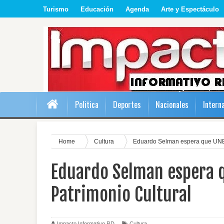
Turismo
Educación
Agenda
Arte y Espectáculo
Politica
Deportes
Nacionales
Intern
Home
Cultura
Eduardo Selman espera que UNES
Eduardo Selman espera q
Patrimonio Cultural
Impacto Informativo RD
Cultura