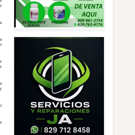
e
os
a
ja
o
os
os
ma
y
o
e