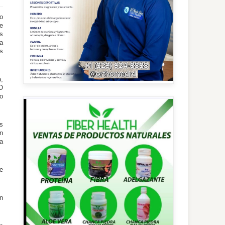
o
ue
s
a
s
,
O
zo
s
n
a
e
n