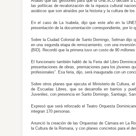
Añadió que las gestiones para que la UNESCO declare a L
las políticas de revalorización de la riqueza cultural nacio
asiáticos que son atraídos por la historia y la cultura de los
En el caso de La Isabela, dijo que este año en la UNE
presentación de la documentación correspondiente, por lo 
Sobre la Ciudad Colonial de Santo Domingo, Selman dijo que 
en una segunda etapa de remozamiento, con una inversión 1
(BID). Recordó que la primera tuvo un costo de 90 millones
El funcionario también habló de la Feria del Libro Domini
presentaciones de obras, premiaciones para los jóvenes que 
profesionales”. Esa feria, dijo, será inaugurada con un con
Sobre otros planes que ejecuta el Ministerio de Cultura, 
de Escuelas Libres, que se desarrolla en barrios y pue
Juveniles, con presencia en Santo Domingo, Santiago, San
Expresó que será reforzado el Teatro Orquesta Dominicano 
integran 170 personas.
Anunció la creación de las Orquestas de Cámara en La Ro
la Cultura de la Romana, y con planes concretos para el desa