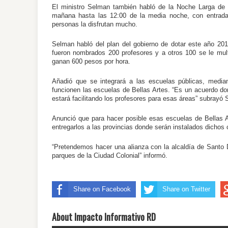
El ministro Selman también habló de la Noche Larga de l
mañana hasta las 12:00 de la media noche, con entrada 
personas la disfrutan mucho.
Selman habló del plan del gobierno de dotar este año 2018
fueron nombrados 200 profesores y a otros 100 se le multi
ganan 600 pesos por hora.
Añadió que se integrará a las escuelas públicas, media
funcionen las escuelas de Bellas Artes. “Es un acuerdo do
estará facilitando los profesores para esas áreas” subrayó
Anunció que para hacer posible esas escuelas de Bellas A
entregarlos a las provincias donde serán instalados dichos c
“Pretendemos hacer una alianza con la alcaldía de Santo
parques de la Ciudad Colonial” informó.
Share on Facebook
Share on Twitter
About Impacto Informativo RD