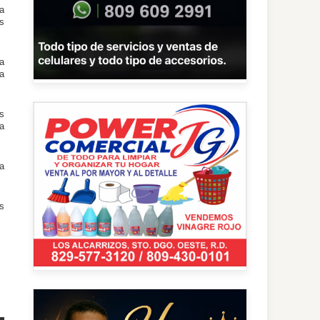
a
s
a
a
s
ra
a
s