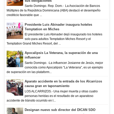
sus obligaciones
Santo Domingo. Rep. Dom.- La Asociación de Bancos
Múltiples de la República Dominicana (ABA) destacó el desempeño
crediticio favorable que ...
Presidente Luis Abinader inaugura hoteles
Temptation en Miches
El presidente Luis Abinader dejó inaugurado los hoteles
solo para adultos Temptation Miches Resort y el
Temptation Grand Miches Resort, del ...
Apocalipsis La Veterana, la superación de una
influencer
Santo Domingo. -La influencer Josianne de Jesús, mejor
conocida como Apocalipsis “La Veterana”, es un ejemplo
de superación en las plataform...
Aparato accidente en la entrada de los Alcarrizos
causa gran en taponamiento
LOS ALCARRIZOS.- Una mujer muerta y otras cuatro
personas heridas es el resultado de un aparatoso
accidente de tránsito ocurrido en l...
Designan nuevo sub director del DICAN SDO