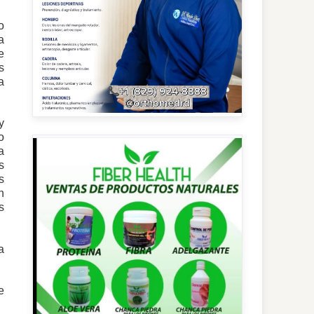
o
a
e
s
a
y
o
a
s
s
n
s
a
e