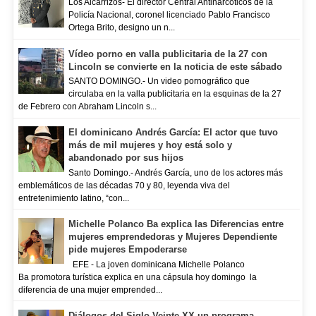
Los Alcarrizos- El director Central Antinarcóticos de la
Policía Nacional, coronel licenciado Pablo Francisco
Ortega Brito, designo un n...
Vídeo porno en valla publicitaria de la 27 con
Lincoln se convierte en la noticia de este sábado
SANTO DOMINGO.- Un video pornográfico que
circulaba en la valla publicitaria en la esquinas de la 27
de Febrero con Abraham Lincoln s...
El dominicano Andrés García: El actor que tuvo
más de mil mujeres y hoy está solo y
abandonado por sus hijos
Santo Domingo.- Andrés García, uno de los actores más
emblemáticos de las décadas 70 y 80, leyenda viva del
entretenimiento latino, “con...
Michelle Polanco Ba explica las Diferencias entre
mujeres emprendedoras y Mujeres Dependiente
pide mujeres Empoderarse
EFE - La joven dominicana Michelle Polanco
Ba promotora turística explica en una cápsula hoy domingo la
diferencia de una mujer emprended...
Diálogos del Siglo Veinte XX un programa