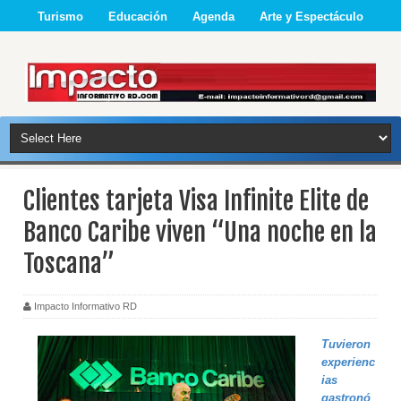
Turismo
Educación
Agenda
Arte y Espectáculo
Clientes tarjeta Visa Infinite Elite de
Banco Caribe viven “Una noche en la
Toscana”
Impacto Informativo RD
Tuvieron
experienc
ias
gastronó