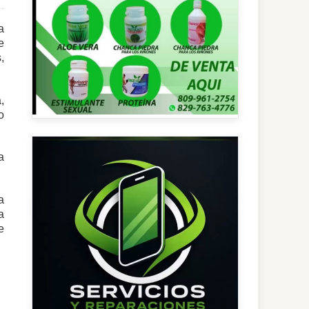
a
e
,
,
o
a
a
a
e