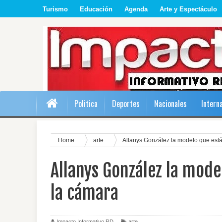
Turismo
Educación
Agenda
Arte y Espectáculo
Politica
Deportes
Nacionales
Intern
Home
arte
Allanys González la modelo que está 
Allanys González la mode
la cámara
Impacto Informativo RD
arte