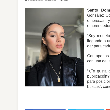
Santo Domi
González C
empresas y
emprendedore
“Soy modelo
llegando a u
dar para cada
Con apenas 2
con una de l
“¿Te gusta d
publicación?
para posicio
buscas”, con