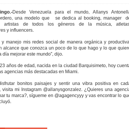
ngo.-
Desde Venezuela para el mundo, Allanys Antonell
ordero, una modelo que
se dedica al booking, manager
d
 artistas de todos los géneros de la música, atletas
s y influencers.
 y manejo mis redes social de manera orgánica y productiva
n alcance que conozca un poco de lo que hago y lo que quier
 día mejorar este mundo”, dijo.
3 años de edad, nacida en la ciudad Barquisimeto, hoy cuent
as agencias más destacadas en Miami.
isfrutar bonitos paisajes y sentir una vibra positiva en cad
, visita mi Instagram @allanysgonzalez. ¿Quieres una agenci
nar tu marca?, sígueme en @agagencyyy y vas encontrar lo qu
cluyó.