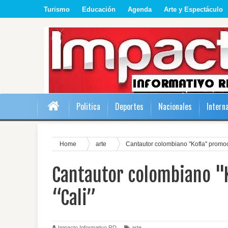
Turismo
Educación
Agenda
Arte y Espectáculo
Politica
Deportes
Nacionales
Intern
Home
arte
Cantautor colombiano "Kofla" promoci
Cantautor colombiano "K
“Cali”
Impacto Informativo RD
arte