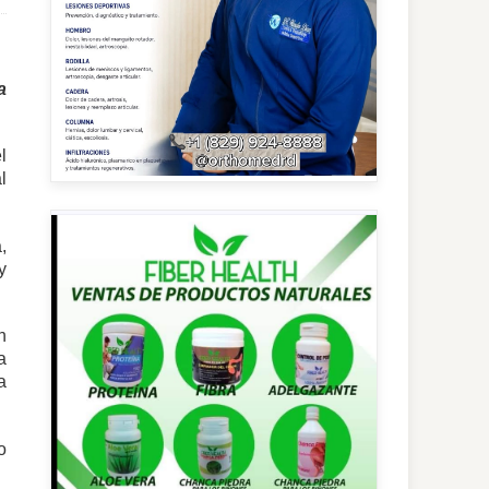
a
l
l
,
y
n
a
a
o