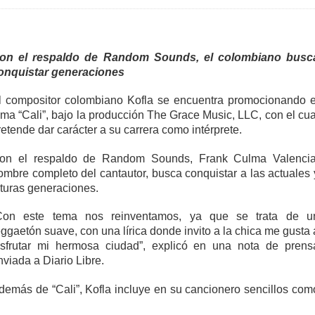
on el respaldo de Random Sounds, el colombiano busc
onquistar generaciones
l compositor colombiano Kofla se encuentra promocionando e
ema “Cali”, bajo la producción The Grace Music, LLC, con el cua
retende dar carácter a su carrera como intérprete.
on el respaldo de Random Sounds, Frank Culma Valencia
ombre completo del cantautor, busca conquistar a las actuales 
uturas generaciones.
Con este tema nos reinventamos, ya que se trata de u
eggaetón suave, con una lírica donde invito a la chica me gusta 
isfrutar mi hermosa ciudad”, explicó en una nota de prens
nviada a Diario Libre.
demás de “Cali”, Kofla incluye en su cancionero sencillos com