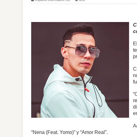
C
c
E
t
p
C
n
f
“
r
d
e
A
“Nena (Feat. Yomo)” y “Amor Real”.