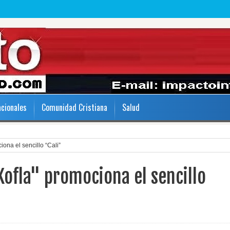
acionales
Comunidad Cristiana
Salud
ona el sencillo “Cali”
ofla" promociona el sencillo