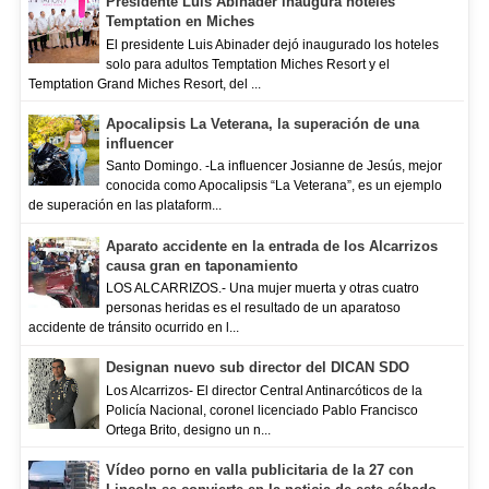
Presidente Luis Abinader inaugura hoteles
Temptation en Miches
El presidente Luis Abinader dejó inaugurado los hoteles
solo para adultos Temptation Miches Resort y el
Temptation Grand Miches Resort, del ...
Apocalipsis La Veterana, la superación de una
influencer
Santo Domingo. -La influencer Josianne de Jesús, mejor
conocida como Apocalipsis “La Veterana”, es un ejemplo
de superación en las plataform...
Aparato accidente en la entrada de los Alcarrizos
causa gran en taponamiento
LOS ALCARRIZOS.- Una mujer muerta y otras cuatro
personas heridas es el resultado de un aparatoso
accidente de tránsito ocurrido en l...
Designan nuevo sub director del DICAN SDO
Los Alcarrizos- El director Central Antinarcóticos de la
Policía Nacional, coronel licenciado Pablo Francisco
Ortega Brito, designo un n...
Vídeo porno en valla publicitaria de la 27 con