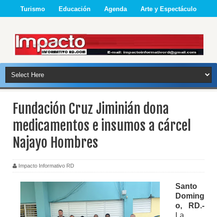
Turismo
Educación
Agenda
Arte y Espectáculo
Fundación Cruz Jiminián dona
medicamentos e insumos a cárcel
Najayo Hombres
Impacto Informativo RD
Santo
Doming
o, RD.-
La