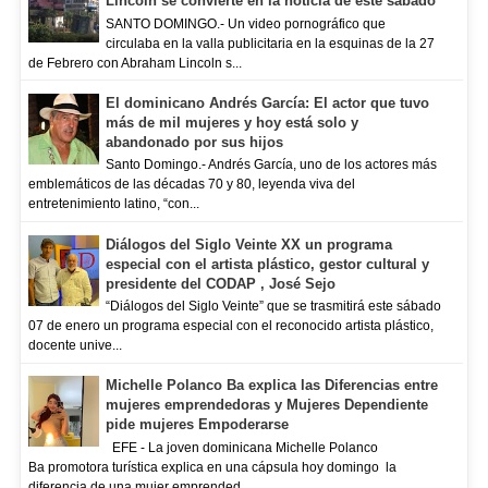
Lincoln se convierte en la noticia de este sábado
SANTO DOMINGO.- Un video pornográfico que
circulaba en la valla publicitaria en la esquinas de la 27
de Febrero con Abraham Lincoln s...
El dominicano Andrés García: El actor que tuvo
más de mil mujeres y hoy está solo y
abandonado por sus hijos
Santo Domingo.- Andrés García, uno de los actores más
emblemáticos de las décadas 70 y 80, leyenda viva del
entretenimiento latino, “con...
Diálogos del Siglo Veinte XX un programa
especial con el artista plástico, gestor cultural y
presidente del CODAP , José Sejo
“Diálogos del Siglo Veinte” que se trasmitirá este sábado
07 de enero un programa especial con el reconocido artista plástico,
docente unive...
Michelle Polanco Ba explica las Diferencias entre
mujeres emprendedoras y Mujeres Dependiente
pide mujeres Empoderarse
EFE - La joven dominicana Michelle Polanco
Ba promotora turística explica en una cápsula hoy domingo la
diferencia de una mujer emprended...