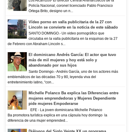
Los Alcarrizos- El director Central Antinarcóticos de la
Policía Nacional, coronel licenciado Pablo Francisco
Ortega Brito, designo un n...
Vídeo porno en valla publicitaria de la 27 con
Lincoln se convierte en la noticia de este sábado
SANTO DOMINGO.- Un video pornográfico que
circulaba en la valla publicitaria en la esquinas de la 27
de Febrero con Abraham Lincoln s...
El dominicano Andrés García: El actor que tuvo
más de mil mujeres y hoy está solo y
abandonado por sus hijos
Santo Domingo.- Andrés García, uno de los actores más
emblemáticos de las décadas 70 y 80, leyenda viva del
entretenimiento latino, “con...
Michelle Polanco Ba explica las Diferencias entre
mujeres emprendedoras y Mujeres Dependiente
pide mujeres Empoderarse
EFE - La joven dominicana Michelle Polanco
Ba promotora turística explica en una cápsula hoy domingo la
diferencia de una mujer emprended...
Diálogos del Siglo Veinte XX un programa