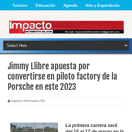
Turismo
Educación
Agenda
Arte y Espectáculo
Jimmy Llibre apuesta por
convertirse en piloto factory de la
Porsche en este 2023
Impacto Informativo RD
La primera
carrera será
del 15 al 17 de marzo en la