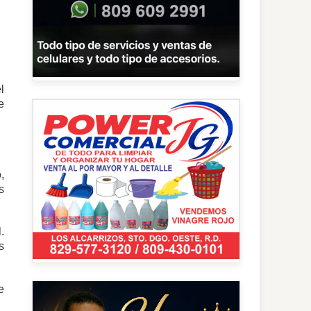
l
e
,
s
.
s
e