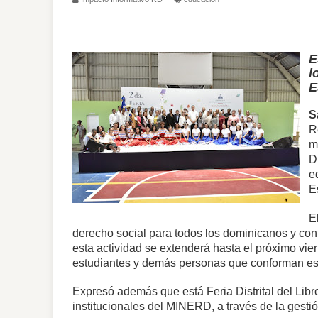
E
l
E
S
R
m
D
e
E
E
derecho social para todos los dominicanos y contr
esta actividad se extenderá hasta el próximo vi
estudiantes y demás personas que conforman es
Expresó además que está Feria Distrital del Libr
institucionales del MINERD, a través de la gest