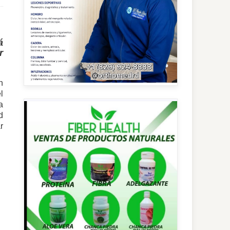
á
r
n
l
a
d
r