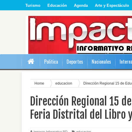
Turismo
Educación
Agenda
Arte y Espectáculo
Politica
Deportes
Nacionales
Intern
Home
educacion
Dirección Regional 15 de Educ
Dirección Regional 15 d
Feria Distrital del Libro 
Impacto Informativo RD
educacion