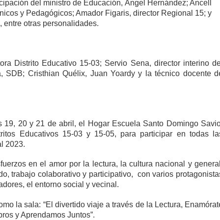
rticipación del ministro de Educación, Ángel Hernández; Ancell
icos y Pedagógicos; Amador Figaris, director Regional 15; y
, entre otras personalidades.
ra Distrito Educativo 15-03; Servio Sena, director interino de
a, SDB; Cristhian Quélix, Juan Yoardy y la técnico docente d
as 19, 20 y 21 de abril, el Hogar Escuela Santo Domingo Savio
ritos Educativos 15-03 y 15-05, para participar en todas la
al 2023.
uerzos en el amor por la lectura, la cultura nacional y general
 trabajo colaborativo y participativo, con varios protagonista
dores, el entorno social y vecinal.
omo la sala: “El divertido viaje a través de la Lectura, Enamórat
ibros y Aprendamos Juntos”.