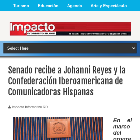
Turismo
Educación
Agenda
Arte y Espectáculo
Senado recibe a Johanni Reyes y la
Confederación Iberoamericana de
Comunicadoras Hispanas
Impacto Informativo RD
En el
marco
del
progra