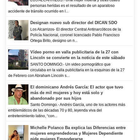
LOS ALCARRIZOS.- Una mujer muerta y otras cuatro
personas heridas es el resultado de un aparatoso
accidente de tránsito ocurrido en l...
Designan nuevo sub director del DICAN SDO
Los Alcarrizos- El director Central Antinarcóticos de la
Policía Nacional, coronel licenciado Pablo Francisco
Ortega Brito, designo un n...
Vídeo porno en valla publicitaria de la 27 con
Lincoln se convierte en la noticia de este sábado
SANTO DOMINGO.- Un video pornográfico que
circulaba en la valla publicitaria en la esquinas de la 27
de Febrero con Abraham Lincoln s...
El dominicano Andrés García: El actor que tuvo
más de mil mujeres y hoy está solo y
abandonado por sus hijos
Santo Domingo.- Andrés García, uno de los actores más
emblemáticos de las décadas 70 y 80, leyenda viva del
entretenimiento latino, “con...
Michelle Polanco Ba explica las Diferencias entre
mujeres emprendedoras y Mujeres Dependiente
pide mujeres Empoderarse