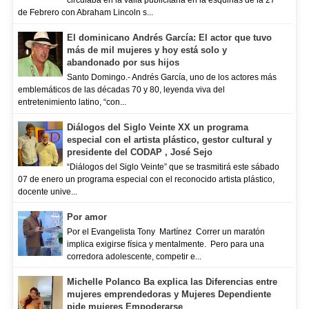
circulaba en la valla publicitaria en la esquinas de la 27
de Febrero con Abraham Lincoln s...
El dominicano Andrés García: El actor que tuvo
más de mil mujeres y hoy está solo y
abandonado por sus hijos
Santo Domingo.- Andrés García, uno de los actores más
emblemáticos de las décadas 70 y 80, leyenda viva del
entretenimiento latino, “con...
Diálogos del Siglo Veinte XX un programa
especial con el artista plástico, gestor cultural y
presidente del CODAP , José Sejo
“Diálogos del Siglo Veinte” que se trasmitirá este sábado
07 de enero un programa especial con el reconocido artista plástico,
docente unive...
Por amor
Por el Evangelista Tony Martínez Correr un maratón
implica exigirse física y mentalmente. Pero para una
corredora adolescente, competir e...
Michelle Polanco Ba explica las Diferencias entre
mujeres emprendedoras y Mujeres Dependiente
pide mujeres Empoderarse