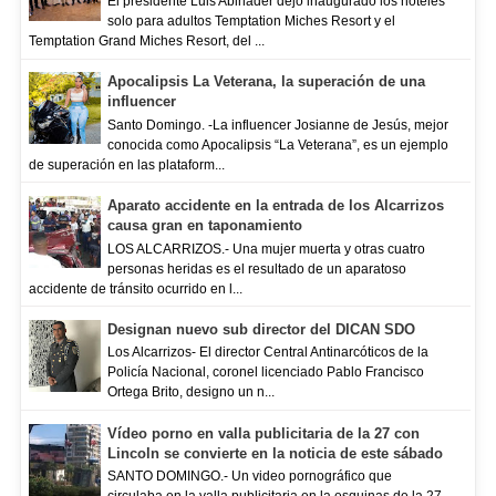
El presidente Luis Abinader dejó inaugurado los hoteles
solo para adultos Temptation Miches Resort y el
Temptation Grand Miches Resort, del ...
Apocalipsis La Veterana, la superación de una
influencer
Santo Domingo. -La influencer Josianne de Jesús, mejor
conocida como Apocalipsis “La Veterana”, es un ejemplo
de superación en las plataform...
Aparato accidente en la entrada de los Alcarrizos
causa gran en taponamiento
LOS ALCARRIZOS.- Una mujer muerta y otras cuatro
personas heridas es el resultado de un aparatoso
accidente de tránsito ocurrido en l...
Designan nuevo sub director del DICAN SDO
Los Alcarrizos- El director Central Antinarcóticos de la
Policía Nacional, coronel licenciado Pablo Francisco
Ortega Brito, designo un n...
Vídeo porno en valla publicitaria de la 27 con
Lincoln se convierte en la noticia de este sábado
SANTO DOMINGO.- Un video pornográfico que