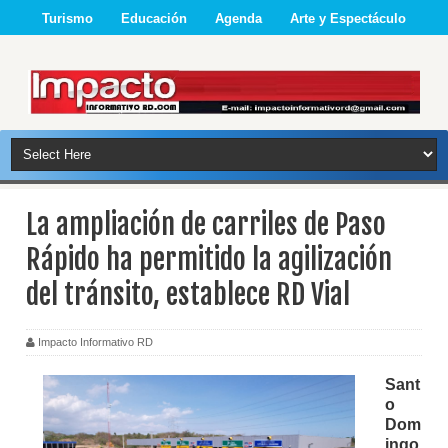
Turismo
Educación
Agenda
Arte y Espectáculo
La ampliación de carriles de Paso
Rápido ha permitido la agilización
del tránsito, establece RD Vial
Impacto Informativo RD
Sant
o
Dom
ingo