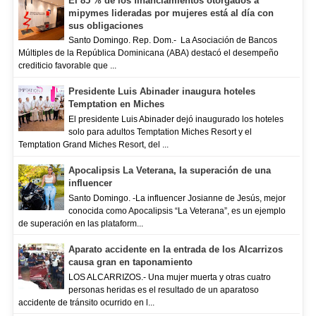
El 85 % de los financiamientos otorgados a
mipymes lideradas por mujeres está al día con
sus obligaciones
Santo Domingo. Rep. Dom.- La Asociación de Bancos
Múltiples de la República Dominicana (ABA) destacó el desempeño
crediticio favorable que ...
Presidente Luis Abinader inaugura hoteles
Temptation en Miches
El presidente Luis Abinader dejó inaugurado los hoteles
solo para adultos Temptation Miches Resort y el
Temptation Grand Miches Resort, del ...
Apocalipsis La Veterana, la superación de una
influencer
Santo Domingo. -La influencer Josianne de Jesús, mejor
conocida como Apocalipsis “La Veterana”, es un ejemplo
de superación en las plataform...
Aparato accidente en la entrada de los Alcarrizos
causa gran en taponamiento
LOS ALCARRIZOS.- Una mujer muerta y otras cuatro
personas heridas es el resultado de un aparatoso
accidente de tránsito ocurrido en l...