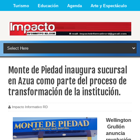
Turismo
Educación
Agenda
Arte y Espectáculo
Monte de Piedad inaugura sucursal
en Azua como parte del proceso de
transformación de la institución.
Impacto Informativo RD
Wellington
Grullón
anuncia
revolución