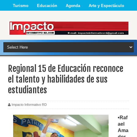
Turismo
Educación
Agenda
Arte y Espectáculo
Regional 15 de Educación reconoce
el talento y habilidades de sus
estudiantes
Impacto Informativo RD
•Raf
ael
Ama
dor