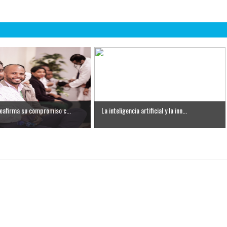
eafirma su compromiso c...
La inteligencia artificial y la inn...