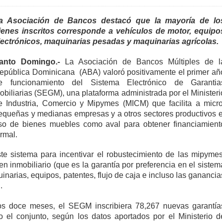
a Asociación de Bancos destacó que la mayoría de lo
ienes inscritos corresponde a vehículos de motor, equipo
lectrónicos, maquinarias pesadas y maquinarias agrícolas.
anto Domingo.-
La Asociación de Bancos Múltiples de l
epública Dominicana (ABA) valoró positivamente el primer añ
e funcionamiento del Sistema Electrónico de Garantia
obiliarias (SEGM), una plataforma administrada por el Ministeri
e Industria, Comercio y Mipymes (MICM) que facilita a micro
equeñas y medianas empresas y a otros sectores productivos e
so de bienes muebles como aval para obtener financiamient
ormal.
te sistema para incentivar el robustecimiento de las mipymes
n inmobiliario (que es la garantía por preferencia en el sistem
arias, equipos, patentes, flujo de caja e incluso las ganancia
.
os doce meses, el SEGM inscribiera 78,267 nuevas garantía
o el conjunto, según los datos aportados por el Ministerio d