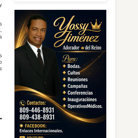
y
s
.
a
s
o
s