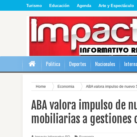
Turismo
Educación
Agenda
Arte y Espectáculo
Politica
Deportes
Nacionales
Intern
Home
Economia
ABA valora impulso de nuevo S
ABA valora impulso de n
mobiliarias a gestiones 
Impacto Informativo RD
Economia