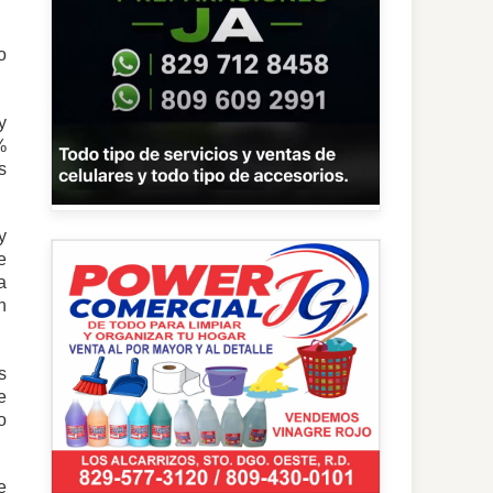
o
y
%
s
y
e
a
n
s
e
o
e