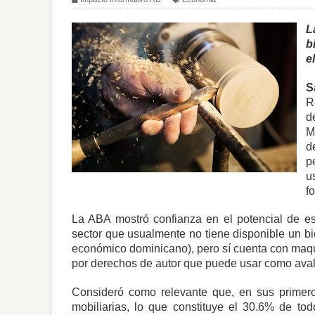
L
b
e
S
R
d
M
d
p
u
f
La ABA mostró confianza en el potencial de es
sector que usualmente no tiene disponible un bie
económico dominicano), pero sí cuenta con maquin
por derechos de autor que puede usar como aval
Consideró como relevante que, en sus primer
mobiliarias, lo que constituye el 30.6% de tod