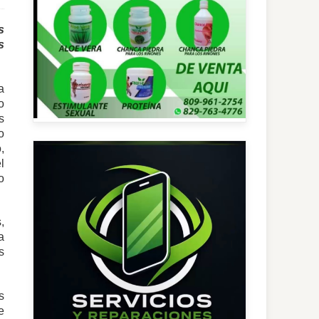
s
s
a
o
s
o
,
l
o
,
a
s
s
e