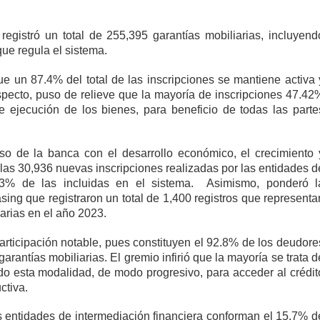
registró un total de 255,395 garantías mobiliarias, incluyend
 que regula el sistema.
 un 87.4% del total de las inscripciones se mantiene activa 
pecto, puso de relieve que la mayoría de inscripciones 47.42
e ejecución de los bienes, para beneficio de todas las parte
o de la banca con el desarrollo económico, el crecimiento 
n las 30,936 nuevas inscripciones realizadas por las entidades d
9.53% de las incluidas en el sistema. Asimismo, ponderó l
sing que registraron un total de 1,400 registros que representa
iarias en el año 2023.
articipación notable, pues constituyen el 92.8% de los deudore
arantías mobiliarias. El gremio infirió que la mayoría se trata d
 esta modalidad, de modo progresivo, para acceder al crédit
ctiva.
s entidades de intermediación financiera conforman el 15.7% d