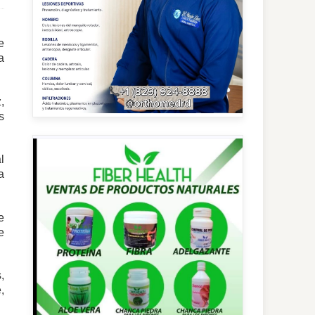
e
a
,
s
l
a
e
e
,
,