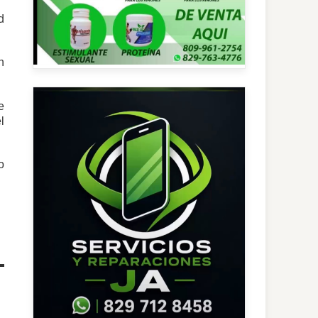
d
n
e
l
o