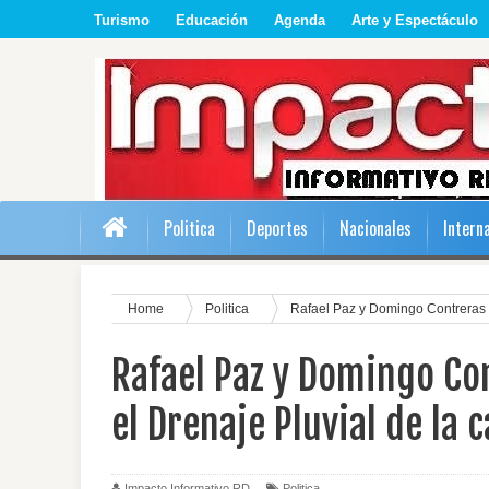
Turismo
Educación
Agenda
Arte y Espectáculo
Politica
Deportes
Nacionales
Intern
Home
Politica
Rafael Paz y Domingo Contreras 
Rafael Paz y Domingo C
el Drenaje Pluvial de la c
Impacto Informativo RD
Politica