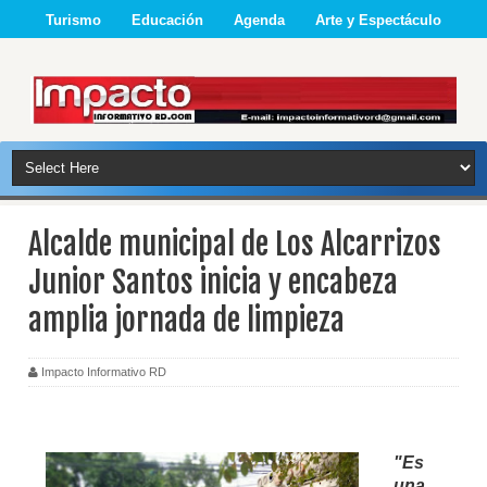
Turismo
Educación
Agenda
Arte y Espectáculo
Alcalde municipal de Los Alcarrizos
Junior Santos inicia y encabeza
amplia jornada de limpieza
Impacto Informativo RD
"Es
una