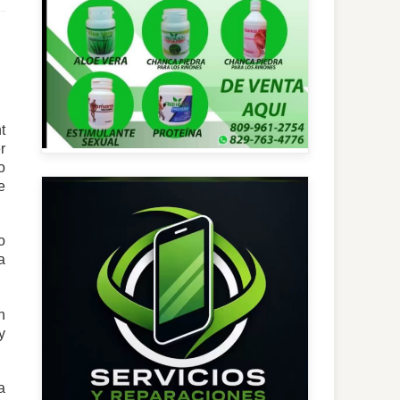
t
r
o
e
o
a
n
y
a