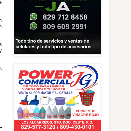
e
n
e
s
y
s