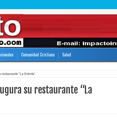
acionales
Comunidad Cristiana
Salud
 restaurante “La Estrofa”
augura su restaurante “La