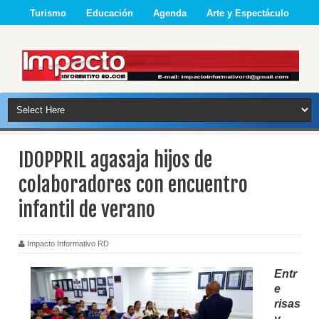
Turismo
Educación
Agenda
Arte y Espectáculo
IDOPPRIL agasaja hijos de
colaboradores con encuentro
infantil de verano
Impacto Informativo RD
Entr
e
risas
y