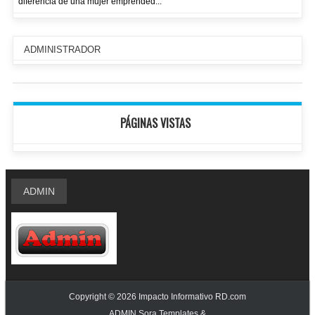
diferencia de una mujer emprended...
ADMINISTRADOR
PÁGINAS VISTAS
ADMIN
Copyright ©
2026
Impacto Informativo RD.com
ADMIN
Sora Templates
&