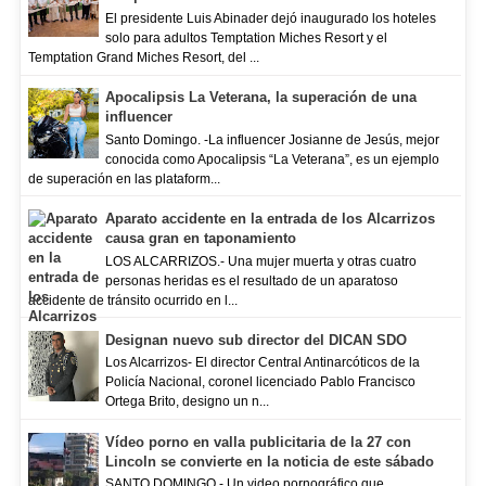
El presidente Luis Abinader dejó inaugurado los hoteles
solo para adultos Temptation Miches Resort y el
Temptation Grand Miches Resort, del ...
Apocalipsis La Veterana, la superación de una
influencer
Santo Domingo. -La influencer Josianne de Jesús, mejor
conocida como Apocalipsis “La Veterana”, es un ejemplo
de superación en las plataform...
Aparato accidente en la entrada de los Alcarrizos
causa gran en taponamiento
LOS ALCARRIZOS.- Una mujer muerta y otras cuatro
personas heridas es el resultado de un aparatoso
accidente de tránsito ocurrido en l...
Designan nuevo sub director del DICAN SDO
Los Alcarrizos- El director Central Antinarcóticos de la
Policía Nacional, coronel licenciado Pablo Francisco
Ortega Brito, designo un n...
Vídeo porno en valla publicitaria de la 27 con
Lincoln se convierte en la noticia de este sábado
SANTO DOMINGO.- Un video pornográfico que