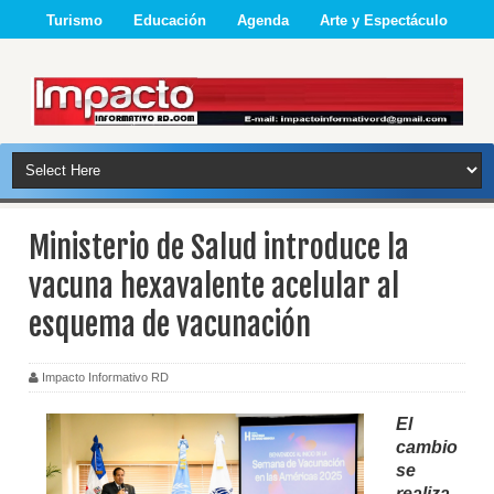
Turismo
Educación
Agenda
Arte y Espectáculo
Ministerio de Salud introduce la
vacuna hexavalente acelular al
esquema de vacunación
Impacto Informativo RD
El
cambio
se
realiza