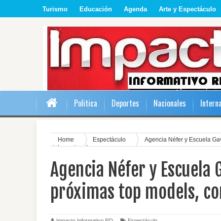
Turismo
Educación
Agenda
Arte y Espectáculo
Politica
Deportes
Nacionales
Intern
Home
Espectáculo
Agencia Néfer y Escuela Gav
internacional
Agencia Néfer y Escuela G
próximas top models, co
Impacto Informativo RD
Espectáculo