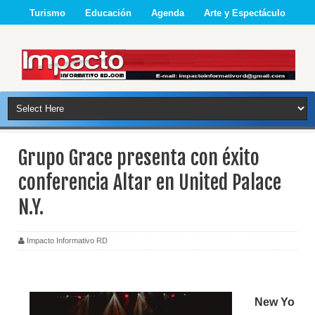
Turismo
Educación
Agenda
Arte y Espectáculo
Grupo Grace presenta con éxito
conferencia Altar en United Palace
N.Y.
Impacto Informativo RD
New
Yo