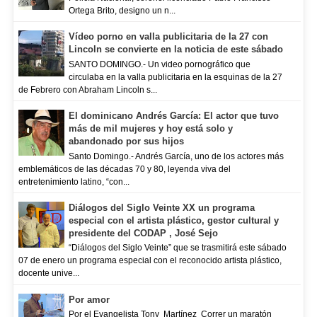
Ortega Brito, designo un n...
Vídeo porno en valla publicitaria de la 27 con
Lincoln se convierte en la noticia de este sábado
SANTO DOMINGO.- Un video pornográfico que
circulaba en la valla publicitaria en la esquinas de la 27
de Febrero con Abraham Lincoln s...
El dominicano Andrés García: El actor que tuvo
más de mil mujeres y hoy está solo y
abandonado por sus hijos
Santo Domingo.- Andrés García, uno de los actores más
emblemáticos de las décadas 70 y 80, leyenda viva del
entretenimiento latino, “con...
Diálogos del Siglo Veinte XX un programa
especial con el artista plástico, gestor cultural y
presidente del CODAP , José Sejo
“Diálogos del Siglo Veinte” que se trasmitirá este sábado
07 de enero un programa especial con el reconocido artista plástico,
docente unive...
Por amor
Por el Evangelista Tony Martínez Correr un maratón