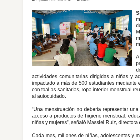
S
m
d
M
m
m
A
p
d
actividades comunitarias dirigidas a niñas y a
impactado a más de 500 estudiantes mediante es
con toallas sanitarias, ropa interior menstrual re
al autocuidado.
“Una menstruación no debería representar una ba
acceso a productos de higiene menstrual, educa
niñas y mujeres”, señaló Massiel Ruíz, directo
Cada mes, millones de niñas, adolescentes y mu