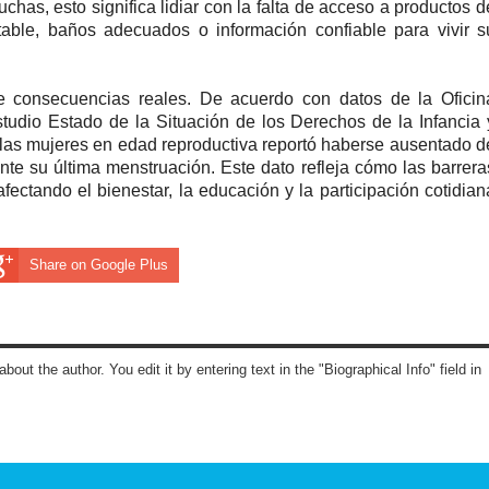
as, esto significa lidiar con la falta de acceso a productos d
table, baños adecuados o información confiable para vivir s
e consecuencias reales. De acuerdo con datos de la Oficin
tudio Estado de la Situación de los Derechos de la Infancia 
las mujeres en edad reproductiva reportó haberse ausentado d
nte su última menstruación. Este dato refleja cómo las barrera
ectando el bienestar, la educación y la participación cotidian
Share on Google Plus
about the author. You edit it by entering text in the "Biographical Info" field in