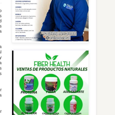
o
s
d
s
a
a
l
y
a
s
s
r
a
r