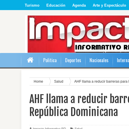
Turismo
Educación
Agenda
Arte y Espectáculo
Politica
Deportes
Nacionales
Intern
Home
Salud
AHF llama a reducir barreras para
AHF llama a reducir barr
República Dominicana
Impacto Informativo RD
Salud