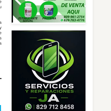
e
u
a
y
e
s
a