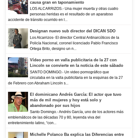
causa gran en taponamiento
LOS ALCARRIZOS.- Una mujer muerta y otras cuatro
personas heridas es el resultado de un aparatoso
accidente de tránsito ocurrido en l...
Designan nuevo sub director del DICAN SDO
Los Alcarrizos- El director Central Antinarcóticos de la
Policía Nacional, coronel licenciado Pablo Francisco
Ortega Brito, designo un n...
Vídeo porno en valla publicitaria de la 27 con
Lincoln se convierte en la noticia de este sábado
SANTO DOMINGO.- Un video pornográfico que
circulaba en la valla publicitaria en la esquinas de la 27
de Febrero con Abraham Lincoln s...
El dominicano Andrés García: El actor que tuvo
más de mil mujeres y hoy está solo y
abandonado por sus hijos
Santo Domingo.- Andrés García, uno de los actores más
emblemáticos de las décadas 70 y 80, leyenda viva del
entretenimiento latino, “con...
Michelle Polanco Ba explica las Diferencias entre