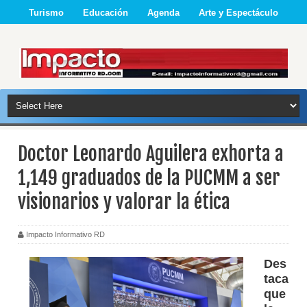
Turismo
Educación
Agenda
Arte y Espectáculo
Doctor Leonardo Aguilera exhorta a
1,149 graduados de la PUCMM a ser
visionarios y valorar la ética
Impacto Informativo RD
Des
taca
que