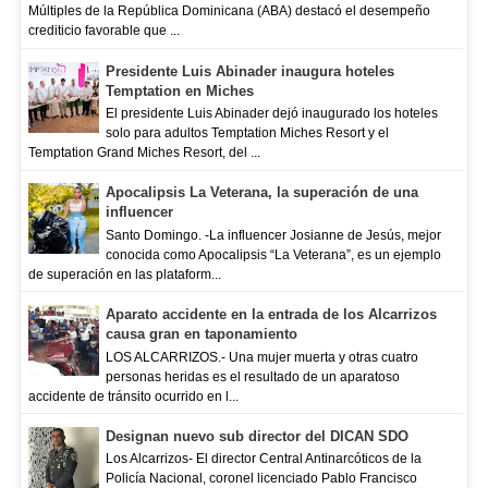
Múltiples de la República Dominicana (ABA) destacó el desempeño
crediticio favorable que ...
Presidente Luis Abinader inaugura hoteles
Temptation en Miches
El presidente Luis Abinader dejó inaugurado los hoteles
solo para adultos Temptation Miches Resort y el
Temptation Grand Miches Resort, del ...
Apocalipsis La Veterana, la superación de una
influencer
Santo Domingo. -La influencer Josianne de Jesús, mejor
conocida como Apocalipsis “La Veterana”, es un ejemplo
de superación en las plataform...
Aparato accidente en la entrada de los Alcarrizos
causa gran en taponamiento
LOS ALCARRIZOS.- Una mujer muerta y otras cuatro
personas heridas es el resultado de un aparatoso
accidente de tránsito ocurrido en l...
Designan nuevo sub director del DICAN SDO
Los Alcarrizos- El director Central Antinarcóticos de la
Policía Nacional, coronel licenciado Pablo Francisco