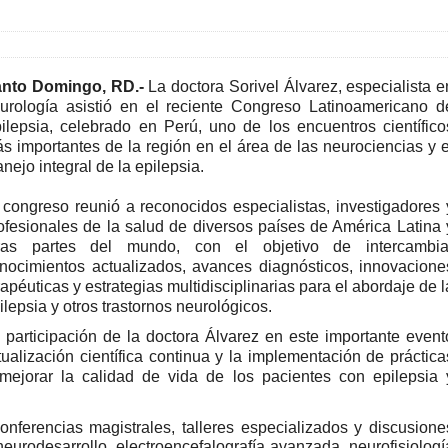
nto Domingo, RD.-
La doctora Sorivel Álvarez, especialista e
urología asistió en el reciente Congreso Latinoamericano d
ilepsia, celebrado en Perú, uno de los encuentros científico
s importantes de la región en el área de las neurociencias y e
nejo integral de la epilepsia.
 congreso reunió a reconocidos especialistas, investigadores 
ofesionales de la salud de diversos países de América Latina 
ras partes del mundo, con el objetivo de intercambia
nocimientos actualizados, avances diagnósticos, innovacione
rapéuticas y estrategias multidisciplinarias para el abordaje de l
ilepsia y otros trastornos neurológicos.
 participación de la doctora Álvarez en este importante event
ualización científica continua y la implementación de práctica
ejorar la calidad de vida de los pacientes con epilepsia 
conferencias magistrales, talleres especializados y discusione
 neurodesarrollo, electroencefalografía avanzada, neurofisiologí