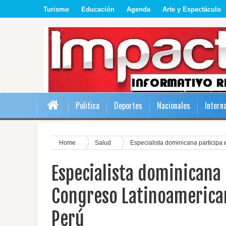
Turismo
Educación
Agenda
Arte y Espectáculo
Politica
Deportes
Nacionales
Intern
Home
Salud
Especialista dominicana participa
Especialista dominicana
Congreso Latinoamerican
Perú