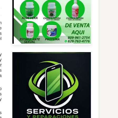
n
e
s
l
y
y
r
s
a
o
s
y
s
a