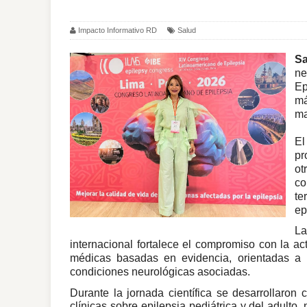
Impacto Informativo RD
Salud
Sa
ne
Ep
má
ma
El
pr
ot
co
te
ep
La
internacional fortalece el compromiso con la act
médicas basadas en evidencia, orientadas a m
condiciones neurológicas asociadas.
Durante la jornada científica se desarrollaron 
clínicas sobre epilepsia pediátrica y del adulto,