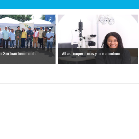
n San Juan beneficiado...
Altas temperaturas y aire acondicio...