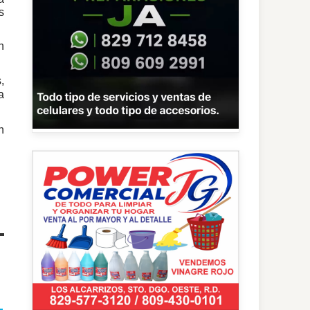
s
n
,
a
n