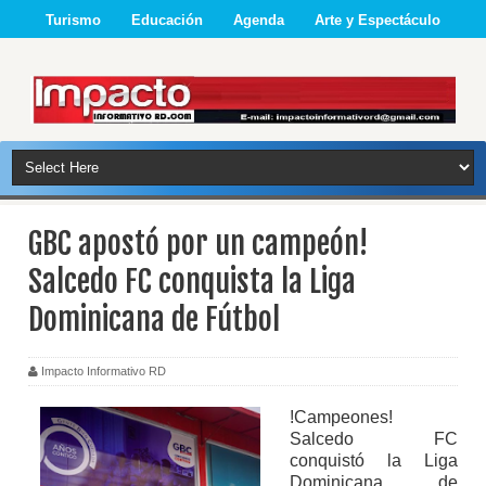
Turismo
Educación
Agenda
Arte y Espectáculo
GBC apostó por un campeón!
Salcedo FC conquista la Liga
Dominicana de Fútbol
Impacto Informativo RD
!
Campeones!
Salcedo FC
conquistó la Liga
Dominicana de