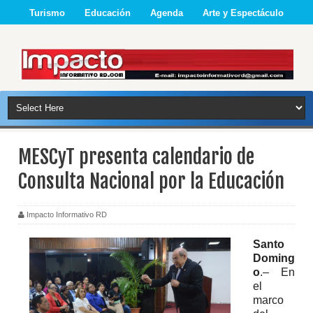
Turismo
Educación
Agenda
Arte y Espectáculo
MESCyT presenta calendario de
Consulta Nacional por la Educación
Impacto Informativo RD
Santo
Doming
o
.– En
el
marco