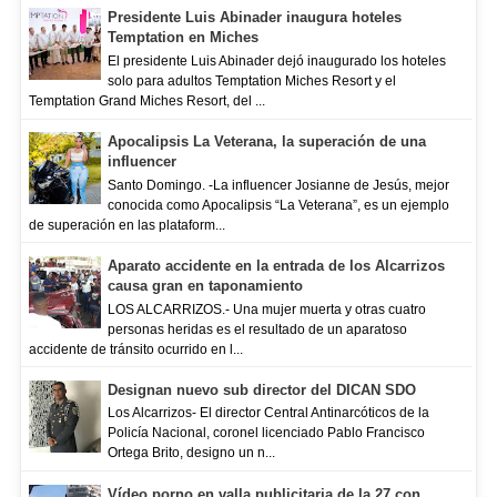
Presidente Luis Abinader inaugura hoteles
Temptation en Miches
El presidente Luis Abinader dejó inaugurado los hoteles
solo para adultos Temptation Miches Resort y el
Temptation Grand Miches Resort, del ...
Apocalipsis La Veterana, la superación de una
influencer
Santo Domingo. -La influencer Josianne de Jesús, mejor
conocida como Apocalipsis “La Veterana”, es un ejemplo
de superación en las plataform...
Aparato accidente en la entrada de los Alcarrizos
causa gran en taponamiento
LOS ALCARRIZOS.- Una mujer muerta y otras cuatro
personas heridas es el resultado de un aparatoso
accidente de tránsito ocurrido en l...
Designan nuevo sub director del DICAN SDO
Los Alcarrizos- El director Central Antinarcóticos de la
Policía Nacional, coronel licenciado Pablo Francisco
Ortega Brito, designo un n...
Vídeo porno en valla publicitaria de la 27 con