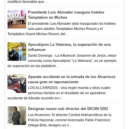
crediticio favorable que ...
Presidente Luis Abinader inaugura hoteles
Temptation en Miches
El presidente Luis Abinader dejó inaugurado los hoteles
solo para adultos Temptation Miches Resort y el
Temptation Grand Miches Resort, del ...
Apocalipsis La Veterana, la superación de una
influencer
Santo Domingo. -La influencer Josianne de Jesús, mejor
conocida como Apocalipsis “La Veterana”, es un ejemplo
de superación en las plataform...
Aparato accidente en la entrada de los Alcarrizos
causa gran en taponamiento
LOS ALCARRIZOS.- Una mujer muerta y otras cuatro
personas heridas es el resultado de un aparatoso
accidente de tránsito ocurrido en l...
Designan nuevo sub director del DICAN SDO
Los Alcarrizos- El director Central Antinarcóticos de la
Policía Nacional, coronel licenciado Pablo Francisco
Ortega Brito, designo un n...