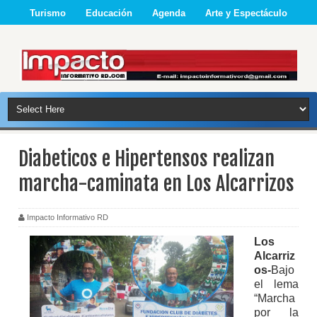
Turismo
Educación
Agenda
Arte y Espectáculo
Diabeticos e Hipertensos realizan
marcha-caminata en Los Alcarrizos
Impacto Informativo RD
Los
Alcarriz
os-
Bajo
el lema
“Marcha
por la