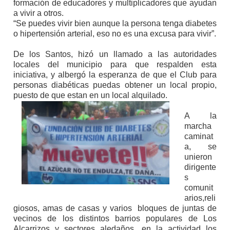
formación de educadores y multiplicadores que ayudan
a vivir a otros.
“Se puedes vivir bien aunque la persona tenga diabetes
o hipertensión arterial, eso no es una excusa para vivir”.
De los Santos, hizó un llamado a las autoridades
locales del municipio para que respalden esta
iniciativa, y albergó la esperanza de que el Club para
personas diabéticas puedas obtener un local propio,
puesto de que estan en un local alquilado.
A la
marcha
caminat
a, se
unieron
dirigente
s
comunit
arios,reli
giosos, amas de casas y varios bloques de juntas de
vecinos de los distintos barrios populares de Los
Alcarrizos y sectores aledaños, en la actividad los