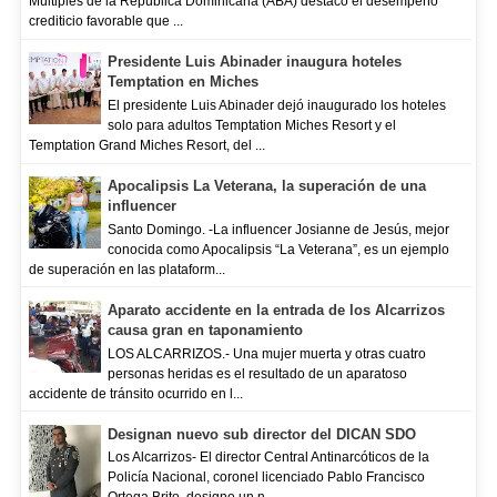
Múltiples de la República Dominicana (ABA) destacó el desempeño
crediticio favorable que ...
Presidente Luis Abinader inaugura hoteles
Temptation en Miches
El presidente Luis Abinader dejó inaugurado los hoteles
solo para adultos Temptation Miches Resort y el
Temptation Grand Miches Resort, del ...
Apocalipsis La Veterana, la superación de una
influencer
Santo Domingo. -La influencer Josianne de Jesús, mejor
conocida como Apocalipsis “La Veterana”, es un ejemplo
de superación en las plataform...
Aparato accidente en la entrada de los Alcarrizos
causa gran en taponamiento
LOS ALCARRIZOS.- Una mujer muerta y otras cuatro
personas heridas es el resultado de un aparatoso
accidente de tránsito ocurrido en l...
Designan nuevo sub director del DICAN SDO
Los Alcarrizos- El director Central Antinarcóticos de la
Policía Nacional, coronel licenciado Pablo Francisco