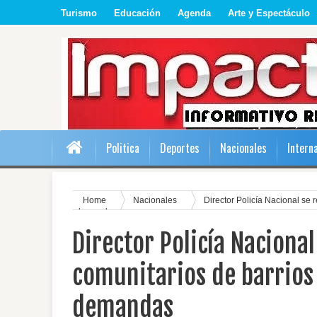
Turismo
Educación
Agenda
Arte y Espectáculo
Politica
Deportes
Nacionales
Intern
Home
Nacionales
Director Policía Nacional se 
demandas
Director Policía Naciona
comunitarios de barrios 
demandas