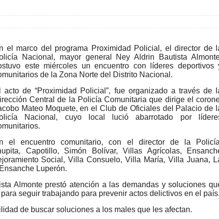
n el marco del programa Proximidad Policial, el director de l
olicía Nacional, mayor general Ney Aldrin Bautista Almonte
ostuvo este miércoles un encuentro con líderes deportivos 
omunitarios de la Zona Norte del Distrito Nacional.
l acto de “Proximidad Policial”, fue organizado a través de l
irección Central de la Policía Comunitaria que dirige el corone
acobo Mateo Moquete, en el Club de Oficiales del Palacio de l
olicía Nacional, cuyo local lució abarrotado por lídere
omunitarios.
n el encuentro comunitario, con el director de la Policía
hupita, Capotillo, Simón Bolívar, Villas Agrícolas, Ensanch
joramiento Social, Villa Consuelo, Villa María, Villa Juana, L
y Ensanche Luperón.
tista Almonte prestó atención a las demandas y soluciones qu
para seguir trabajando para prevenir actos delictivos en el país
ibilidad de buscar soluciones a los males que les afectan.