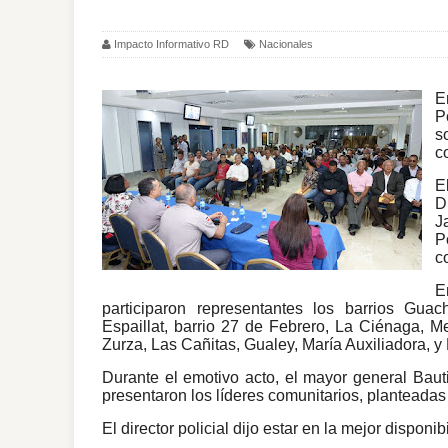
Impacto Informativo RD
Nacionales
E
P
s
c
E
D
J
P
c
E
participaron representantes los barrios Guac
Espaillat, barrio 27 de Febrero, La Ciénaga, Me
Zurza, Las Cañitas, Gualey, María Auxiliadora, 
Durante el emotivo acto, el mayor general Bau
presentaron los líderes comunitarios, planteadas 
El director policial dijo estar en la mejor dispon