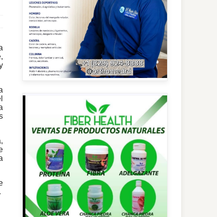
a
,
y
a
l
a
s
,
e
a
e
.