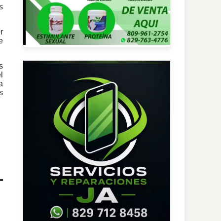
s
r
e
s
l
a
s