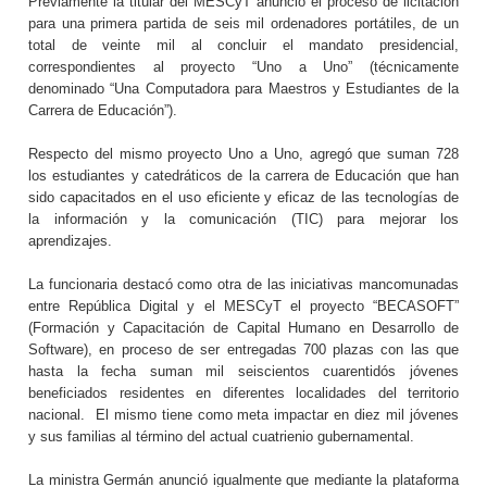
Previamente la titular del MESCyT anunció el proceso de licitación
para una primera partida de seis mil ordenadores portátiles, de un
total de veinte mil al concluir el mandato presidencial,
correspondientes al proyecto “Uno a Uno” (técnicamente
denominado “Una Computadora para Maestros y Estudiantes de la
Carrera de Educación”).
Respecto del mismo proyecto Uno a Uno, agregó que suman 728
los estudiantes y catedráticos de la carrera de Educación que han
sido capacitados en el uso eficiente y eficaz de las tecnologías de
la información y la comunicación (TIC) para mejorar los
aprendizajes.
La funcionaria destacó como otra de las iniciativas mancomunadas
entre República Digital y el MESCyT el proyecto “BECASOFT”
(Formación y Capacitación de Capital Humano en Desarrollo de
Software), en proceso de ser entregadas 700 plazas con las que
hasta la fecha suman mil seiscientos cuarentidós jóvenes
beneficiados residentes en diferentes localidades del territorio
nacional.
El mismo tiene como meta impactar en diez mil jóvenes
y sus familias al término del actual cuatrienio gubernamental.
La ministra Germán anunció igualmente que mediante la plataforma