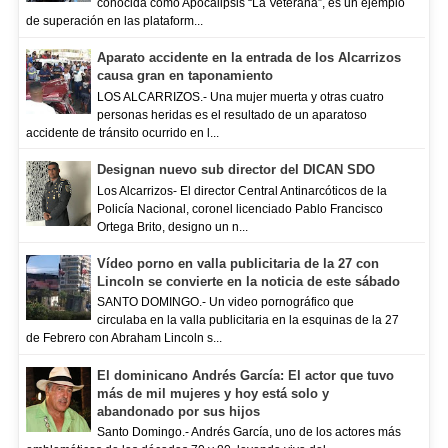
conocida como Apocalipsis “La Veterana”, es un ejemplo
de superación en las plataform...
Aparato accidente en la entrada de los Alcarrizos
causa gran en taponamiento
LOS ALCARRIZOS.- Una mujer muerta y otras cuatro
personas heridas es el resultado de un aparatoso
accidente de tránsito ocurrido en l...
Designan nuevo sub director del DICAN SDO
Los Alcarrizos- El director Central Antinarcóticos de la
Policía Nacional, coronel licenciado Pablo Francisco
Ortega Brito, designo un n...
Vídeo porno en valla publicitaria de la 27 con
Lincoln se convierte en la noticia de este sábado
SANTO DOMINGO.- Un video pornográfico que
circulaba en la valla publicitaria en la esquinas de la 27
de Febrero con Abraham Lincoln s...
El dominicano Andrés García: El actor que tuvo
más de mil mujeres y hoy está solo y
abandonado por sus hijos
Santo Domingo.- Andrés García, uno de los actores más