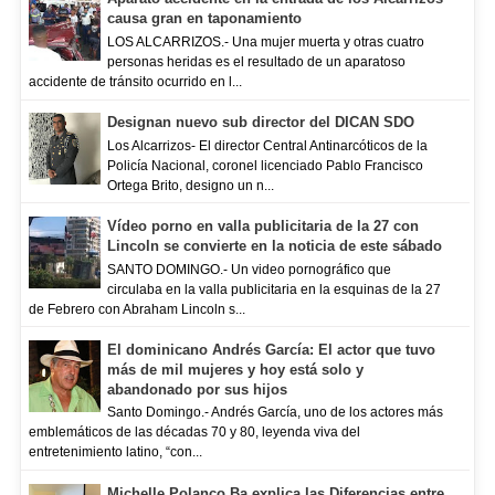
causa gran en taponamiento
LOS ALCARRIZOS.- Una mujer muerta y otras cuatro
personas heridas es el resultado de un aparatoso
accidente de tránsito ocurrido en l...
Designan nuevo sub director del DICAN SDO
Los Alcarrizos- El director Central Antinarcóticos de la
Policía Nacional, coronel licenciado Pablo Francisco
Ortega Brito, designo un n...
Vídeo porno en valla publicitaria de la 27 con
Lincoln se convierte en la noticia de este sábado
SANTO DOMINGO.- Un video pornográfico que
circulaba en la valla publicitaria en la esquinas de la 27
de Febrero con Abraham Lincoln s...
El dominicano Andrés García: El actor que tuvo
más de mil mujeres y hoy está solo y
abandonado por sus hijos
Santo Domingo.- Andrés García, uno de los actores más
emblemáticos de las décadas 70 y 80, leyenda viva del
entretenimiento latino, “con...
Michelle Polanco Ba explica las Diferencias entre