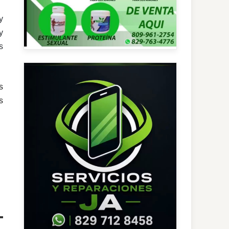
y
y
s
s
s