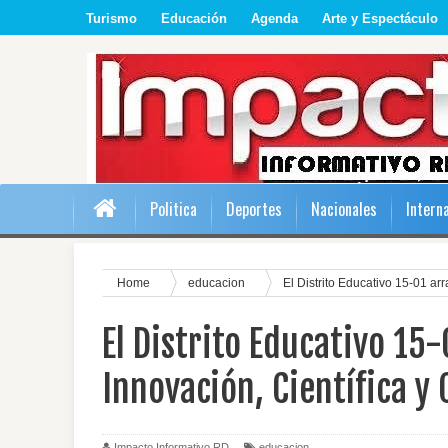
Turismo
Educación
Agenda
Arte y Espectáculo
Politica
Deportes
Nacionales
Intern
Home
educacion
El Distrito Educativo 15-01 ar
El Distrito Educativo 15
Innovación, Científica y 
Impacto Informativo RD
educacion