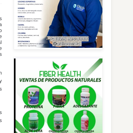
s
a
o
e
l
e
s
n
y
s
s
s