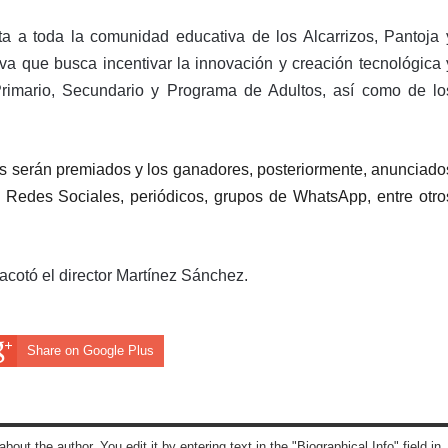
vita a toda la comunidad educativa de los Alcarrizos, Pantoja 
iva que busca incentivar la innovación y creación tecnológica 
l, Primario, Secundario y Programa de Adultos, así como de lo
es serán premiados y los ganadores, posteriormente, anunciado
1: Redes Sociales, periódicos, grupos de WhatsApp, entre otro
, acotó el director Martínez Sánchez.
Share on Google Plus
about the author. You edit it by entering text in the "Biographical Info" field in