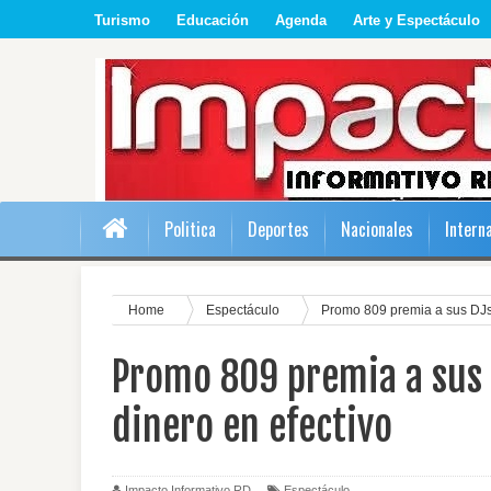
Turismo
Educación
Agenda
Arte y Espectáculo
Politica
Deportes
Nacionales
Intern
Home
Espectáculo
Promo 809 premia a sus DJs 
Promo 809 premia a sus 
dinero en efectivo
Impacto Informativo RD
Espectáculo