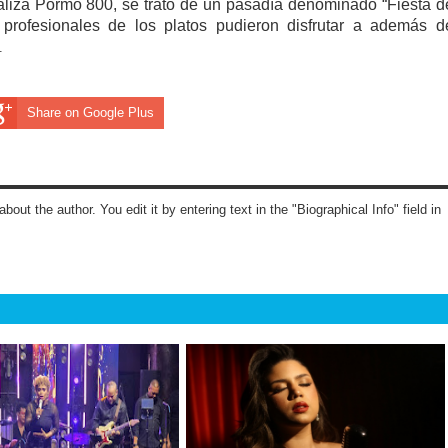
aliza Pormo 800, se trató de un pasadía denominado “Fiesta d
rofesionales de los platos pudieron disfrutar a además d
.
Share on Google Plus
about the author. You edit it by entering text in the "Biographical Info" field in