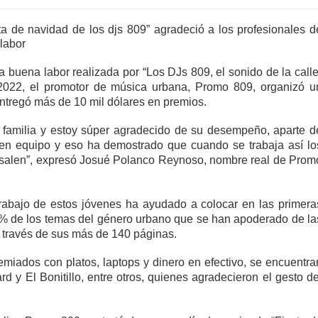
ta de navidad de los djs 809” agradeció a los profesionales d
 labor
a buena labor realizada por “Los DJs 809, el sonido de la calle
2022, el promotor de música urbana, Promo 809, organizó u
ntregó más de 10 mil dólares en premios.
 familia y estoy súper agradecido de su desempeño, aparte d
en equipo y eso ha demostrado que cuando se trabaja así lo
esalen”, expresó Josué Polanco Reynoso, nombre real de Prom
trabajo de estos jóvenes ha ayudado a colocar en las primera
0% de los temas del género urbano que se han apoderado de la
 a través de sus más de 140 páginas.
emiados con platos, laptops y dinero en efectivo, se encuentra
 y El Bonitillo, entre otros, quienes agradecieron el gesto de