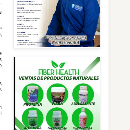
e
”
n
e
s
o
s
s
n
l