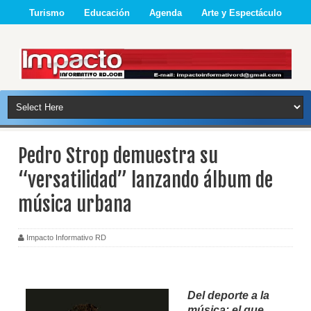
Turismo
Educación
Agenda
Arte y Espectáculo
Pedro Strop demuestra su
“versatilidad” lanzando álbum de
música urbana
Impacto Informativo RD
Del deporte a la
música: el que