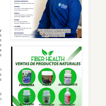
y
s
e
e
a
e
n
s
s
l
n