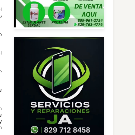
l
s
o
l
e
e
a
e
y
n
,