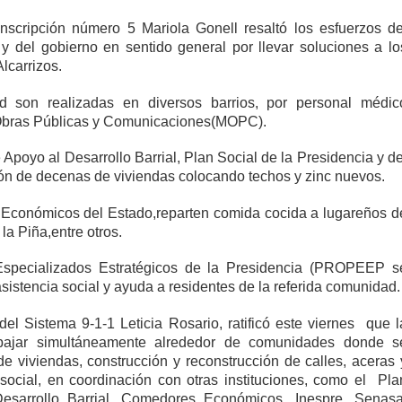
unscripción número 5 Mariola Gonell resaltó los esfuerzos de
y del gobierno en sentido general por llevar soluciones a lo
lcarrizos.
 son realizadas en diversos barrios, por personal médic
e Obras Públicas y Comunicaciones(MOPC).
 Apoyo al Desarrollo Barrial, Plan Social de la Presidencia y de
ción de decenas de viviendas colocando techos y zinc nuevos.
conómicos del Estado,reparten comida cocida a lugareños d
la Piña,entre otros.
Especializados Estratégicos de la Presidencia (PROPEEP s
sistencia social y ayuda a residentes de la referida comunidad.
el Sistema 9-1-1 Leticia Rosario, ratificó este viernes que l
trabajar simultáneamente alrededor de comunidades donde s
de viviendas, construcción y reconstrucción de calles, aceras 
 social, en coordinación con otras instituciones, como el Pla
esarrollo Barrial, Comedores Económicos, Inespre, Senasa