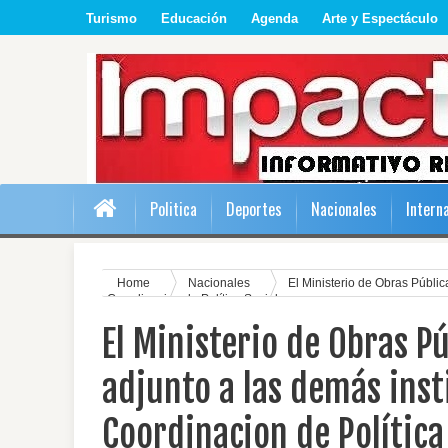
Turismo
Educación
Agenda
Arte y Espectáculo
Politica
Deportes
Nacionales
Intern
Home
Nacionales
El Ministerio de Obras Públi
Coordinacion de Política Social
El Ministerio de Obras P
adjunto a las demás inst
Coordinacion de Política