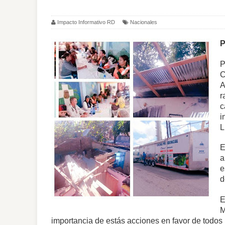
Impacto Informativo RD
Nacionales
P
P
C
A
r
c
i
L
E
a
e
d
E
M
importancia de estás acciones en favor de todos 