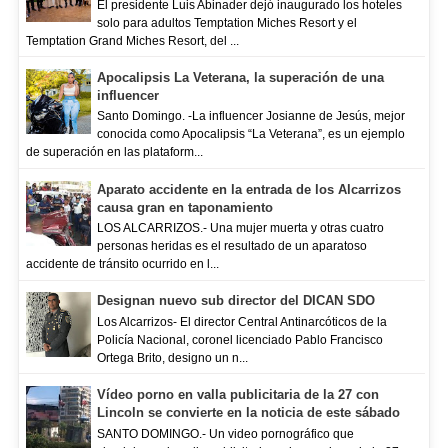
El presidente Luis Abinader dejó inaugurado los hoteles
solo para adultos Temptation Miches Resort y el
Temptation Grand Miches Resort, del ...
Apocalipsis La Veterana, la superación de una
influencer
Santo Domingo. -La influencer Josianne de Jesús, mejor
conocida como Apocalipsis “La Veterana”, es un ejemplo
de superación en las plataform...
Aparato accidente en la entrada de los Alcarrizos
causa gran en taponamiento
LOS ALCARRIZOS.- Una mujer muerta y otras cuatro
personas heridas es el resultado de un aparatoso
accidente de tránsito ocurrido en l...
Designan nuevo sub director del DICAN SDO
Los Alcarrizos- El director Central Antinarcóticos de la
Policía Nacional, coronel licenciado Pablo Francisco
Ortega Brito, designo un n...
Vídeo porno en valla publicitaria de la 27 con
Lincoln se convierte en la noticia de este sábado
SANTO DOMINGO.- Un video pornográfico que