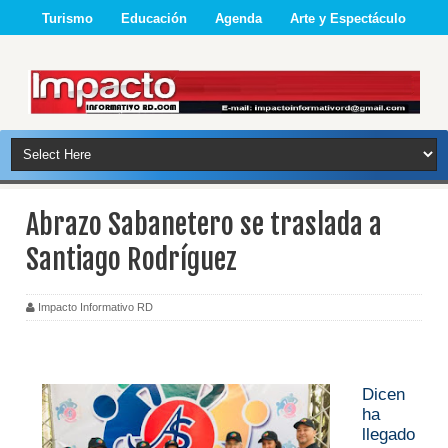
Turismo
Educación
Agenda
Arte y Espectáculo
Abrazo Sabanetero se traslada a
Santiago Rodríguez
Impacto Informativo RD
Dicen
ha
llegado