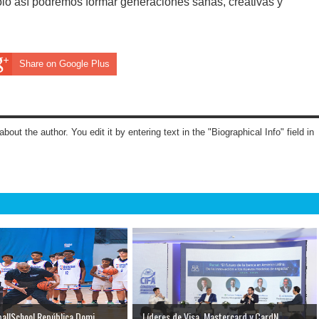
Solo así podremos formar generaciones sanas, creativas y
Share on Google Plus
about the author. You edit it by entering text in the "Biographical Info" field in
llSchool República Domi...
Líderes de Visa, Mastercard y CardN...