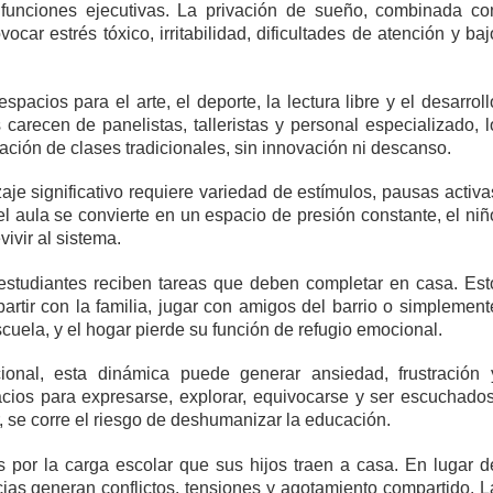
r funciones ejecutivas. La privación de sueño, combinada co
car estrés tóxico, irritabilidad, dificultades de atención y baj
spacios para el arte, el deporte, la lectura libre y el desarroll
carecen de panelistas, talleristas y personal especializado, l
ación de clases tradicionales, sin innovación ni descanso.
aje significativo requiere variedad de estímulos, pausas activa
aula se convierte en un espacio de presión constante, el niñ
ivir al sistema.
 estudiantes reciben tareas que deben completar en casa. Est
rtir con la familia, jugar con amigos del barrio o simplement
cuela, y el hogar pierde su función de refugio emocional.
onal, esta dinámica puede generar ansiedad, frustración 
cios para expresarse, explorar, equivocarse y ser escuchados
, se corre el riesgo de deshumanizar la educación.
por la carga escolar que sus hijos traen a casa. En lugar d
encias generan conflictos, tensiones y agotamiento compartido. L