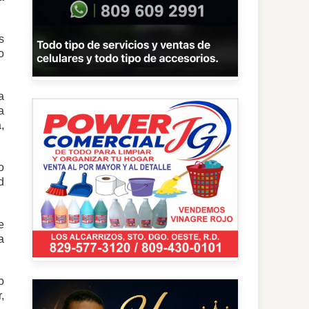
s
o
a
a
,
o
d
e
a
o
,