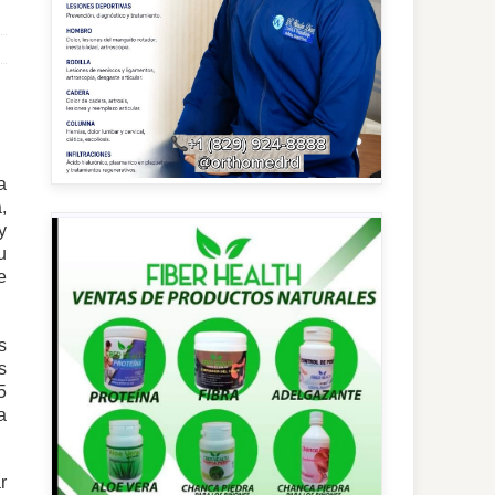
a
,
y
u
e
s
s
5
a
r