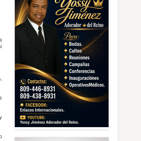
a
i
,
s
y
o