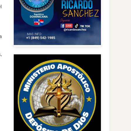
l
a
,