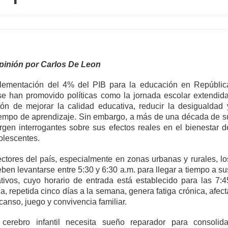
Opinión por Carlos De Leon
lementación del 4% del PIB para la educación en Repúblic
e han promovido políticas como la jornada escolar extendida
ión de mejorar la calidad educativa, reducir la desigualdad 
iempo de aprendizaje. Sin embargo, a más de una década de s
urgen interrogantes sobre sus efectos reales en el bienestar d
olescentes.
tores del país, especialmente en zonas urbanas y rurales, lo
ben levantarse entre 5:30 y 6:30 a.m. para llegar a tiempo a su
tivos, cuyo horario de entrada está establecido para las 7:4
na, repetida cinco días a la semana, genera fatiga crónica, afect
canso, juego y convivencia familiar.
erebro infantil necesita sueño reparador para consolida