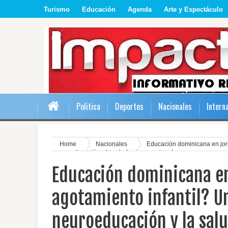
Turismo
Educación
Agenda
Arte y Espectáculo
Politica
Deportes
Nacionales
Intern
Home
Nacionales
Educación dominicana en jor
neuroeducación y la salud psicoemocional
Educación dominicana en
agotamiento infantil? U
neuroeducación y la sal