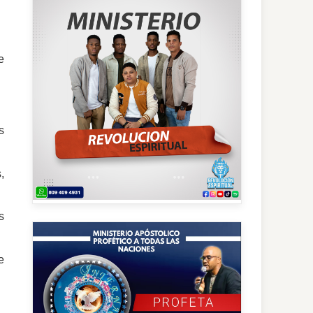
e
s
,
s
e