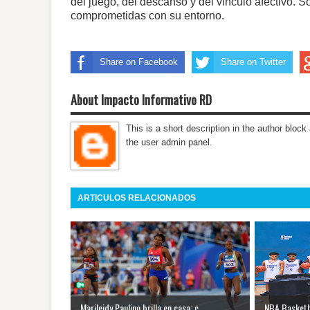
del juego, del descanso y del vínculo afectivo. 
comprometidas con su entorno.
Share on Facebook
Share on Twitter
About Impacto Informativo RD
This is a short description in the author block 
the user admin panel.
ARTICULOS RELACIONADOS
Marileidy Paulino brilla en casa: c...
NBA Basketba