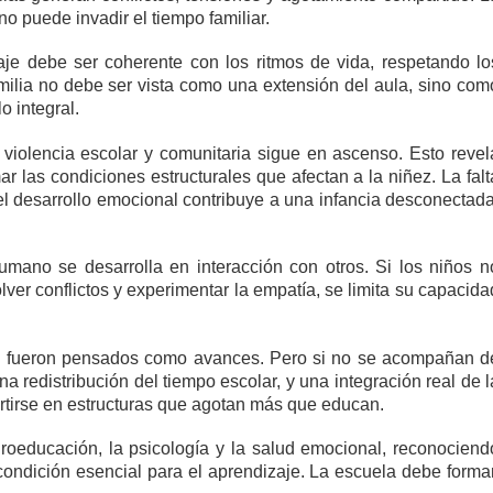
o puede invadir el tiempo familiar.
aje debe ser coherente con los ritmos de vida, respetando lo
milia no debe ser vista como una extensión del aula, sino com
o integral.
 violencia escolar y comunitaria sigue en ascenso. Esto revel
r las condiciones estructurales que afectan a la niñez. La falt
y el desarrollo emocional contribuye a una infancia desconectada
umano se desarrolla en interacción con otros. Si los niños n
lver conflictos y experimentar la empatía, se limita su capacida
ón fueron pensados como avances. Pero si no se acompañan d
 redistribución del tiempo escolar, y una integración real de l
ertirse en estructuras que agotan más que educan.
roeducación, la psicología y la salud emocional, reconociend
a condición esencial para el aprendizaje. La escuela debe formar