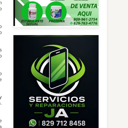
n
o
o
o
s
o
o
e
y
.
e
a